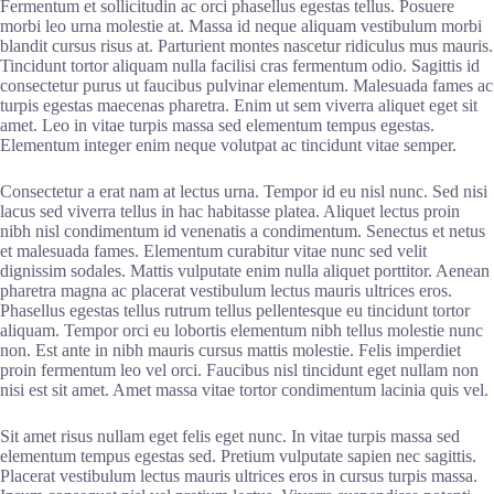
Fermentum et sollicitudin ac orci phasellus egestas tellus. Posuere
morbi leo urna molestie at. Massa id neque aliquam vestibulum morbi
blandit cursus risus at. Parturient montes nascetur ridiculus mus mauris.
Tincidunt tortor aliquam nulla facilisi cras fermentum odio. Sagittis id
consectetur purus ut faucibus pulvinar elementum. Malesuada fames ac
turpis egestas maecenas pharetra. Enim ut sem viverra aliquet eget sit
amet. Leo in vitae turpis massa sed elementum tempus egestas.
Elementum integer enim neque volutpat ac tincidunt vitae semper.
Consectetur a erat nam at lectus urna. Tempor id eu nisl nunc. Sed nisi
lacus sed viverra tellus in hac habitasse platea. Aliquet lectus proin
nibh nisl condimentum id venenatis a condimentum. Senectus et netus
et malesuada fames. Elementum curabitur vitae nunc sed velit
dignissim sodales. Mattis vulputate enim nulla aliquet porttitor. Aenean
pharetra magna ac placerat vestibulum lectus mauris ultrices eros.
Phasellus egestas tellus rutrum tellus pellentesque eu tincidunt tortor
aliquam. Tempor orci eu lobortis elementum nibh tellus molestie nunc
non. Est ante in nibh mauris cursus mattis molestie. Felis imperdiet
proin fermentum leo vel orci. Faucibus nisl tincidunt eget nullam non
nisi est sit amet. Amet massa vitae tortor condimentum lacinia quis vel.
Sit amet risus nullam eget felis eget nunc. In vitae turpis massa sed
elementum tempus egestas sed. Pretium vulputate sapien nec sagittis.
Placerat vestibulum lectus mauris ultrices eros in cursus turpis massa.