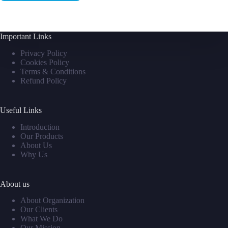
Important Links
Privacy Policy
Cookies Policy
Terms & Conditions
Refund Policy
Useful Links
Introduction
Our Products
About Us
Why Us
About us
About Organization
Our Clients
What We Do
Our Mission